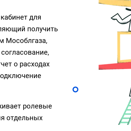
кабинет для
оляющий получить
м Мособлгаза,
 согласование,
чет о расходах
 подключение
живает ролевые
ля отдельных