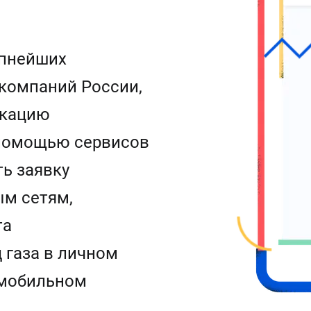
упнейших
компаний России,
икацию
 помощью сервисов
ь заявку
ым сетям,
та
 газа в личном
 мобильном