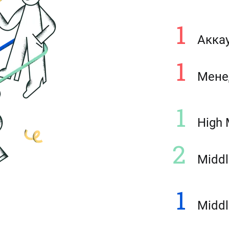
1
Акка
1
Мене
1
High 
2
Midd
1
Midd