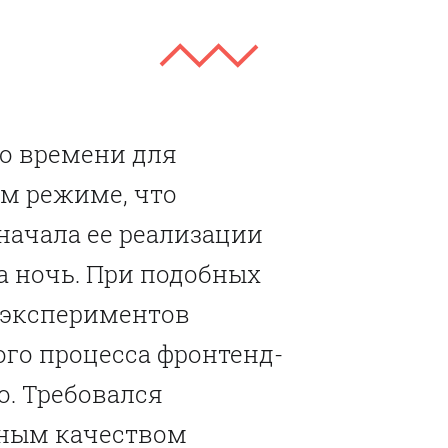
ло времени для
ом режиме, что
начала ее реализации
а ночь. При подобных
 экспериментов
ого процесса фронтенд-
о. Требовался
нным качеством