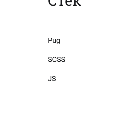
Стек
Pug
SCSS
JS