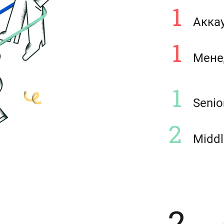
1
Акка
1
Мене
1
Seni
2
Midd
2