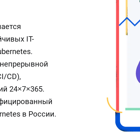
мается
чивых IT-
bernetes.
 непрерывной
I/CD),
й 24×7×365.
ифицированный
netes в России.