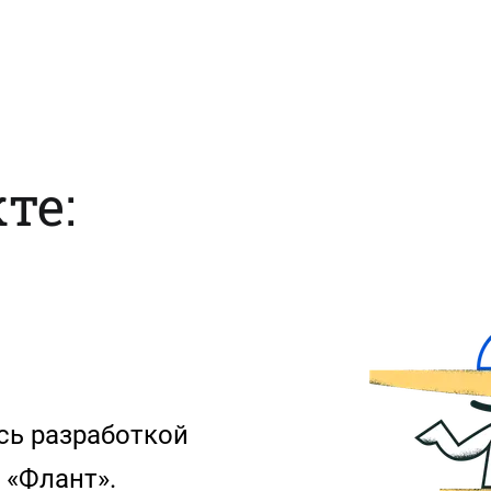
те:
сь разработкой
 «Флант».